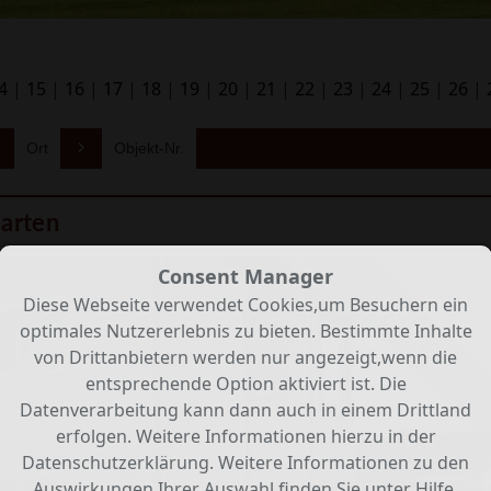
4
|
15
|
16
|
17
|
18
|
19
|
20
|
21
|
22
|
23
|
24
|
25
|
26
|
Ort
Objekt-Nr.
arten
Consent Manager
VERKAUFT
Diese Webseite verwendet Cookies,um Besuchern ein
optimales Nutzererlebnis zu bieten. Bestimmte Inhalte
von Drittanbietern werden nur angezeigt,wenn die
entsprechende Option aktiviert ist. Die
Datenverarbeitung kann dann auch in einem Drittland
erfolgen. Weitere Informationen hierzu in der
Datenschutzerklärung. Weitere Informationen zu den
Auswirkungen Ihrer Auswahl finden Sie unter
Hilfe
.