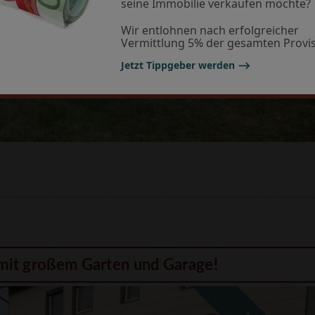
seine Immobilie verkaufen möchte?
Wir entlohnen nach erfolgreicher
Vermittlung 5% der gesamten Provis
Jetzt Tippgeber werden ⟶
 mit großem Garten und Garage!