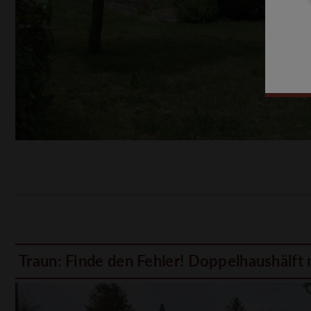
Traun: Finde den Fehler! Doppelhaushälft