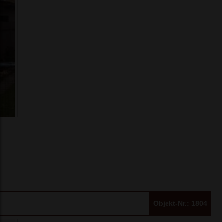
Alles zulassen:
Jedes Cookie wie z.B. Tracking- und Analytische-Co
sowie Drittanbieter-Inhalte.
Auswahl erlauben:
Es werden nur Drittanbieter-Inhalte oder die Coo
Arten zugelassen die Sie in den Checkboxen ange
haben.
Nur notwendiges zulassen:
Es werden nur die technisch notwendigen Cook
zugelassen und keine Drittanbieter-Inhalte.
Sie können Ihre Cookie-Einstellung jederzeit hier ä
Cookie-Details
|
Datenschutz
|
Impressum
zurück
Objekt-Nr.: 1804