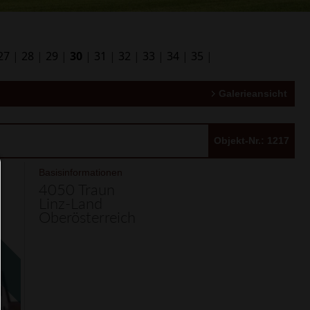
27
|
28
|
29
|
30
|
31
|
32
|
33
|
34
|
35
|
Galerieansicht
Objekt-Nr.: 1217
Consent Manager
Basisinformationen
4050 Traun
Linz-Land
HILFE
Oberösterreich
Um fortfahren zu können,müssen Sie eine Cook
Auswahl treffen. Nachfolgend erhalten Sie ein
Erläuterung der verschiedenen Optionen und ih
Bedeutung.