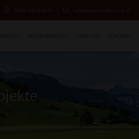
0664 88614455
info@hausundhof.co.at
ERENZEN
WISSENSWERTES
ÜBER UNS
KONTAKT
bjekte