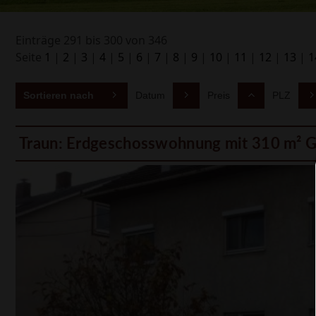
Einträge 291 bis 300 von 346
Seite
1
|
2
|
3
|
4
|
5
|
6
|
7
|
8
|
9
|
10
|
11
|
12
|
13
|
1
Sortieren nach
Datum
Preis
PLZ
Traun: Erdgeschosswohnung mit 310 m² G