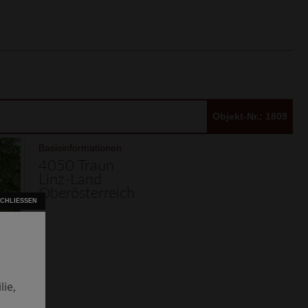
Objekt-Nr.: 1809
Basisinformationen
4050 Traun
Linz-Land
Oberösterreich
ie,