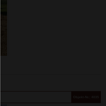
Alles zulassen:
Jedes Cookie wie z.B. Tracking- und Analytische-Co
sowie Drittanbieter-Inhalte.
Auswahl erlauben:
Es werden nur Drittanbieter-Inhalte oder die Coo
Arten zugelassen die Sie in den Checkboxen ange
haben.
Nur notwendiges zulassen:
Es werden nur die technisch notwendigen Cook
zugelassen und keine Drittanbieter-Inhalte.
Sie können Ihre Cookie-Einstellung jederzeit hier ä
Cookie-Details
|
Datenschutz
|
Impressum
zurück
Objekt-Nr.: 4035