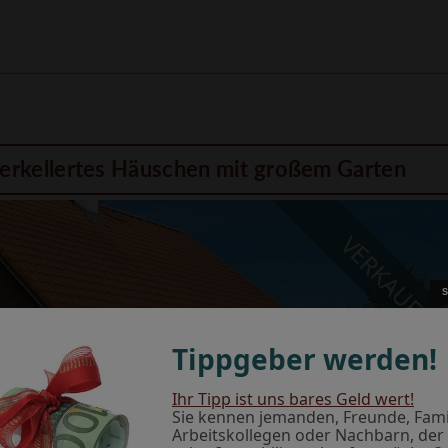
unterkellertes Häuschen mit großem Garten
VERKAUFT!
Tippgeber werden!
Ihr Tipp ist uns bares Geld wert!
Sie kennen jemanden, Freunde, Famil
Arbeitskollegen oder Nachbarn, der