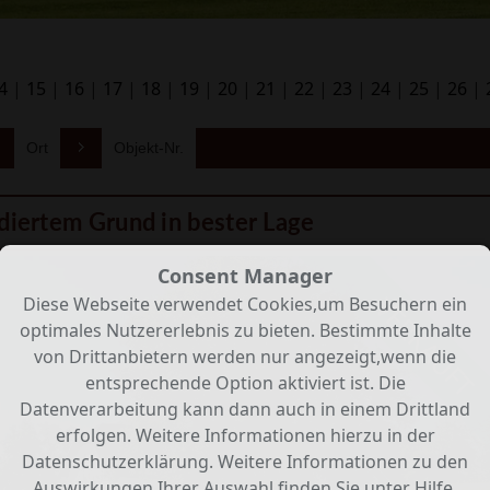
4
|
15
|
16
|
17
|
18
|
19
|
20
|
21
|
22
|
23
|
24
|
25
|
26
|
Ort
Objekt-Nr.
ndiertem Grund in bester Lage
Consent Manager
VERKAUFT
Diese Webseite verwendet Cookies,um Besuchern ein
optimales Nutzererlebnis zu bieten. Bestimmte Inhalte
von Drittanbietern werden nur angezeigt,wenn die
entsprechende Option aktiviert ist. Die
Datenverarbeitung kann dann auch in einem Drittland
erfolgen. Weitere Informationen hierzu in der
Datenschutzerklärung. Weitere Informationen zu den
Auswirkungen Ihrer Auswahl finden Sie unter
Hilfe
.