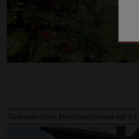
Gallneukirchen: Mehrfamilienhaus auf 1.1