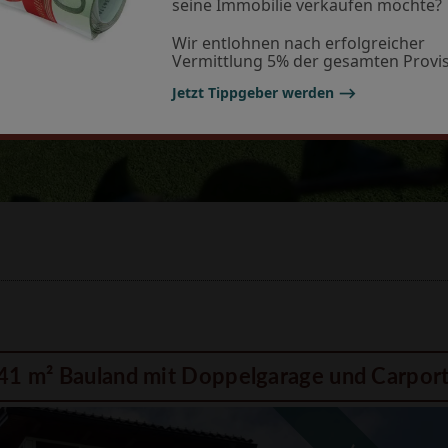
seine Immobilie verkaufen möchte?
Wir entlohnen nach erfolgreicher
Vermittlung 5% der gesamten Provis
Jetzt Tippgeber werden ⟶
41 m² Bauland mit Doppelgarage und Carport -