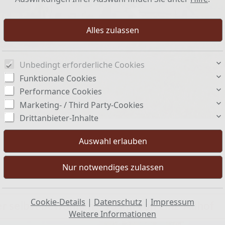
Unbedingt erforderliche Cookies
Funktionale Cookies
Performance Cookies
Marketing- / Third Party-Cookies
Drittanbieter-Inhalte
Cookie-Details
|
Datenschutz
|
Impressum
ter selbst bewohnen - 13 km von Linz-Auhof
Weitere Informationen