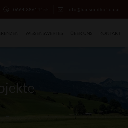
0664 88614455
info@hausundhof.co.at
ERENZEN
WISSENSWERTES
ÜBER UNS
KONTAKT
bjekte