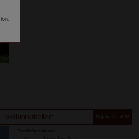
ion.
 vollunterkellert
Objekt-Nr.: 4036
Basisinformationen
4210 Gallneukirchen