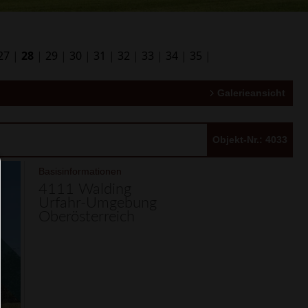
27
|
28
|
29
|
30
|
31
|
32
|
33
|
34
|
35
|
Galerieansicht
Objekt-Nr.: 4033
Consent Manager
Basisinformationen
4111 Walding
Urfahr-Umgebung
HILFE
Oberösterreich
Um fortfahren zu können,müssen Sie eine Cook
Auswahl treffen. Nachfolgend erhalten Sie ein
Erläuterung der verschiedenen Optionen und ih
Bedeutung.