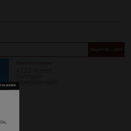
Objekt-Nr.: 1984
Basisinformationen
4122 Arnreit
Rohrbach
Oberösterreich
ie,