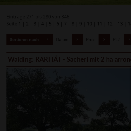
Einträge 271 bis 280 von 346
Seite
1
|
2
|
3
|
4
|
5
|
6
|
7
|
8
|
9
|
10
|
11
|
12
|
13
|
1
Sortieren nach
Datum
Preis
PLZ
Walding: RARITÄT - Sacherl mit 2 ha arro