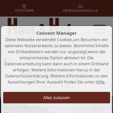
07235 62049
info@hausundhof.co.at
Consent Manager
Objekt 2 von 2
Diese Webseite verwendet Cookies,um Besuchern ein
optimales Nutzererlebnis zu bieten. Bestimmte Inhalte
Zurück zur Übersicht
von Drittanbietern werden nur angezeigt,wenn die
entsprechende Option aktiviert ist. Die
Datenverarbeitung kann dann auch in einem Drittland
erfolgen. Weitere Informationen hierzu in der
Landwirtschaftliche Nutzfläche -
Datenschutzerklärung. Weitere Informationen zu den
mit kleinem Waldanteil
Auswirkungen Ihrer Auswahl finden Sie unter
Hilfe
.
Objekt-Nr.: 4058/1