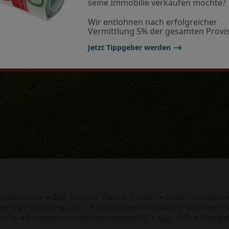
seine Immobilie verkaufen möchte?
Wir entlohnen nach erfolgreicher
Vermittlung 5% der gesamten Provis
Jetzt Tippgeber werden ⟶
 Einbauküche • Bad: Dusche, Wanne, Fenster • Anzahl Schlafzimm
nisierung/ Sanierung: 2017 • Qualität der Ausstattung: gehoben 
²*a) • Energieklasse Heizwärmebedarf: C • f
: 0,91 • Energie
GEE