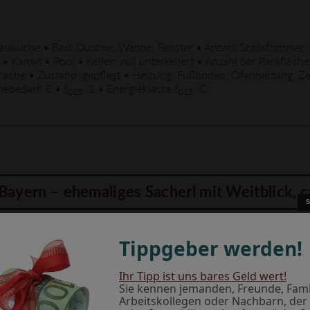
auküche • Bad: Dusche, Wanne, Fenster • Anzahl Schlafzimmer: 5
min • Pool • Keller: voll unterkellert • Anzahl der Parkflächen:
rache • Zustand: gepflegt • Heizung: Fußboden, Ofenheizung, Z
ebedarf: E • f
: 1 • Energieklasse f
: C
GEE
GEE
Tippgeber werden!
Ihr Tipp ist uns bares Geld wert!
Sie kennen jemanden, Freunde, Famil
Arbeitskollegen oder Nachbarn, der