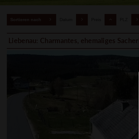
Sortieren nach
Datum
Preis
PLZ
Liebenau: Charmantes, ehemaliges Sacherl