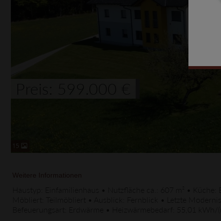
Preis: 599.000 €
15
Weitere Informationen
Haustyp: Einfamilienhaus • Nutzfläche ca.: 607 m² • Küche:
Möbliert: Teilmöbliert • Ausblick: Fernblick • Letzte Moder
Befeuerungsart: Erdwärme • Heizwärmebedarf: 55,01 kWh/(m