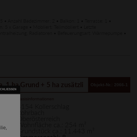
 • Anzahl Badezimmer: 2 • Balkon: 1 • Terrasse: 1 •
 5 x Garage • Möbliert: Teilmöbliert • Letzte
entralheizung, Radiatoren • Befeuerungsart: Wärmepumpe •
Objekt-Nr.: 2066-1
Kollerschlag: Ländliche Idylle grenznah zu Bayern – ehemaliges Sacherl mit Weitblick, ca. 1 ha Grund + 5 ha zusätzliche Landwirtschaftsfläche möglich
Basisinformationen
4154 Kollerschlag
Rohrbach
Oberösterreich
Wohnfläche ca.: 254 m²
ie,
Grundstück ca.: 11.443 m²
Zimmeranzahl: 8