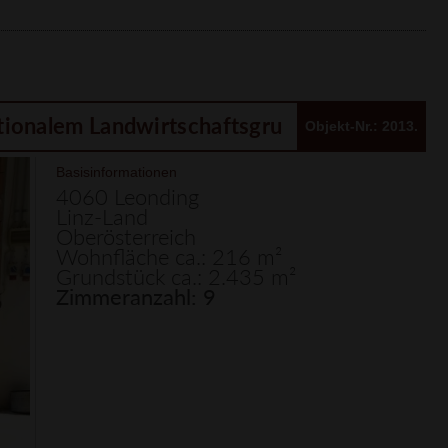
Objekt-Nr.: 2013.
Leonding: Arbeiten & Wohnen im Speckgürtel von Linz – Hof auf großem Bauland & optionalem Landwirtschaftsgrund
Basisinformationen
4060 Leonding
Linz-Land
Oberösterreich
Wohnfläche ca.: 216 m²
Grundstück ca.: 2.435 m²
Zimmeranzahl: 9