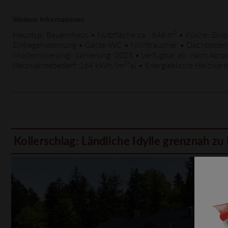
Weitere Informationen
Haustyp: Bauernhaus • Nutzfläche ca.: 646 m² • Küche: Einb
Einliegerwohnung • Gäste-WC • Nichtraucher • Dachboden • Ka
Modernisierung/ Sanierung: 2023 • Verfügbar ab: nach Absp
Heizwärmebedarf: 164 kWh/(m²*a) • Energieklasse Heizwärm