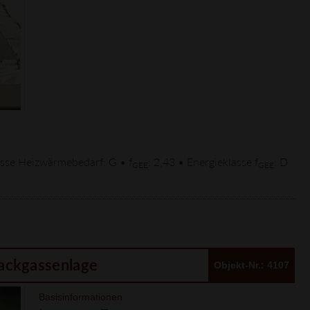
asse Heizwärmebedarf: G • f
: 2,43 • Energieklasse f
: D
GEE
GEE
Sackgassenlage
Objekt-Nr.: 4107
Basisinformationen