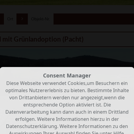
Ort
Objekt-Nr.
 mit Grünlandoption (Pacht)
Consent Manager
Diese Webseite verwendet Cookies,um Besuchern ein
optimales Nutzererlebnis zu bieten. Bestimmte Inhalte
von Drittanbietern werden nur angezeigt,wenn die
entsprechende Option aktiviert ist. Die
Datenverarbeitung kann dann auch in einem Drittland
erfolgen. Weitere Informationen hierzu in der
Datenschutzerklärung. Weitere Informationen zu den
Auswirkungen Ihrer Auswahl finden Sie unter
Hilfe
.