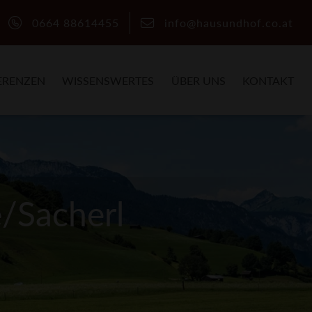
0664 88614455
info@hausundhof.co.at
ERENZEN
WISSENSWERTES
ÜBER UNS
KONTAKT
/Sacherl