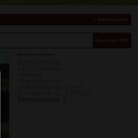
Galerieansicht
Objekt-Nr.: 4101
Basisinformationen
Schöneben 38
4252 Liebenau
Freistadt
Consent Manager
Oberösterreich
Wohnfläche ca.: 65 m²
HILFE
Grundstück ca.: 1.991 m²
Zimmeranzahl: 2
Um fortfahren zu können,müssen Sie eine Cook
Auswahl treffen. Nachfolgend erhalten Sie ein
Erläuterung der verschiedenen Optionen und ih
Bedeutung.