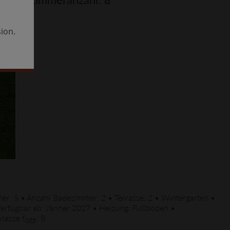
ion.
er: 5 • Anzahl Badezimmer: 2 • Terrasse: 2 • Wintergarten •
• Verfügbar ab: Jänner 2027 • Heizung: Fußboden •
klasse f
: B
GEE