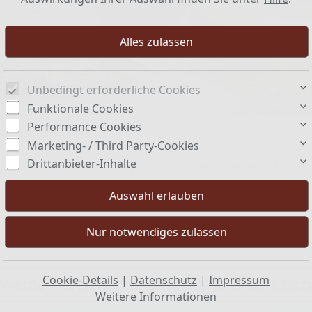
Unbedingt erforderliche Cookies
Funktionale Cookies
Performance Cookies
Marketing- / Third Party-Cookies
Drittanbieter-Inhalte
/ Sanierung: 2023 • Verfügbar ab: sofort • Bodenbelag: Fliesen 
: E
GEE
Cookie-Details
|
Datenschutz
|
Impressum
werbe – erweiterbar um ca. 5 ha landwirtsc
Weitere Informationen